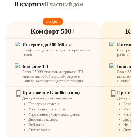
В квартиру
В частный дом
Стандарт
Комфорт 500+
Ком
Интернет до 500 Мбит/с
Интернет
Комфортно для работы, игр и просмотра
Смотрите ви
видео
работайте, 
Большое ТВ
Большое
Более 25000 фильмов и сериалов. ТВ-
Более 25000
каналы на любой вкус, ВК Видео и
каналы на л
Rutube. Бесплатный детский профиль.
Rutube. Бес
Приложение Goodline город
Приложен
Доступно в твоем смартфоне:
Доступно в
Городские камеры
Городск
Управление роутером
Управле
Управление умным домофоном
Управл
Дворовые камеры
Дворов
Нейросеть
Нейросе
Оплата услуг
Оплата 