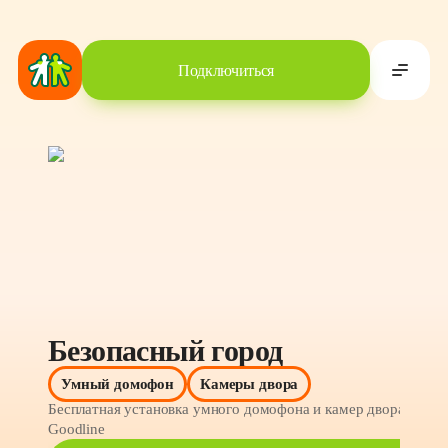
Подключиться
Безопасный город
С
Умный домофон
Камеры двора
Бесплатная установка умного домофона и камер двора от 
Со
Goodline