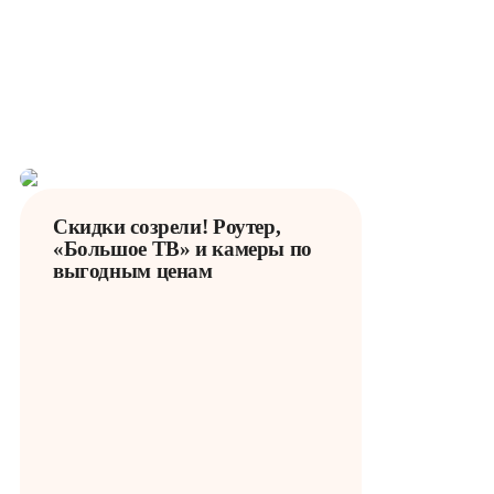
Улучшенная пропускная
способность по всей
квартире. Работа с большим
количеством устройств без
задержек.
Скидки созрели! Роутер,
«Большое ТВ» и камеры по
выгодным ценам