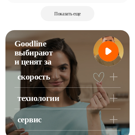
Показать еще
Goodline 
выбирают 

и ценят за
скорость
Подходит для любых задач: общения, просмотра фильмов,
скачивания файлов, игр
технологии
Телепатия 2.0 работает, пока вы спите. Система
самостоятельно находит неполадки и исправляет их
сервис
Делаем больше, чем от нас ждут. В приложении «Goodline –
личный кабинет» всегда доступен круглосуточный чат с