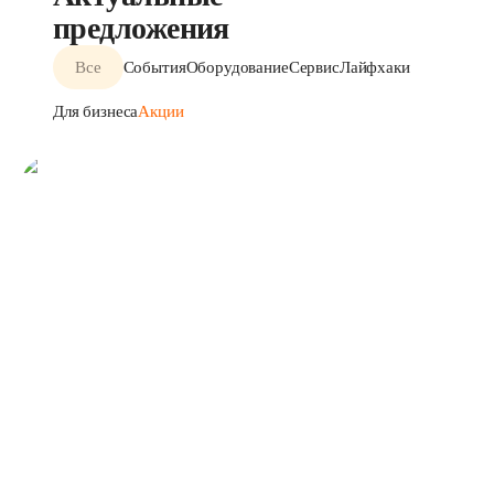
предложения
Все
События
Оборудование
Сервис
Лайфхаки
Для бизнеса
Акции
Роутер с Вай-Фай 6.
Подойдёт для гигабитных
тарифов